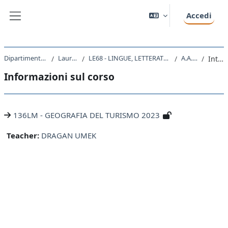
Vai al contenuto principale
Accedi
Pannello laterale
Dipartimento di Studi Umanistici
Laurea Magistrale
LE68 - LINGUE, LETTERATURE STRANIERE E TURISMO CULTURALE
A.A. 2023 - 2024
Introduzione
Informazioni sul corso
136LM - GEOGRAFIA DEL TURISMO 2023
Teacher:
DRAGAN UMEK