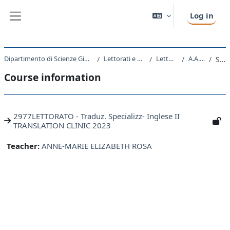
Skip to main content
Log in
Side panel
Dipartimento di Scienze Giuridiche, del Linguaggio, dell`Interpretazione e della Traduzione
Lettorati e altre attivita' didattiche
Lettorati - Lettorati
A.A. 2023 - 2024
Summary
Course information
2977LETTORATO - Traduz. Specializz- Inglese II
TRANSLATION CLINIC 2023
Teacher:
ANNE-MARIE ELIZABETH ROSA