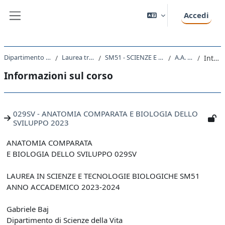
Vai al contenuto principale
Accedi
Pannello laterale
Dipartimento di Scienze della Vita
Laurea triennale (DM270)
SM51 - SCIENZE E TECNOLOGIE BIOLOGICHE
A.A. 2023 - 2024
Introduzione
Informazioni sul corso
029SV - ANATOMIA COMPARATA E BIOLOGIA DELLO
SVILUPPO 2023
ANATOMIA COMPARATA
E BIOLOGIA DELLO SVILUPPO 029SV
LAUREA IN SCIENZE E TECNOLOGIE BIOLOGICHE SM51
ANNO ACCADEMICO 2023-2024
Gabriele Baj
Dipartimento di Scienze della Vita