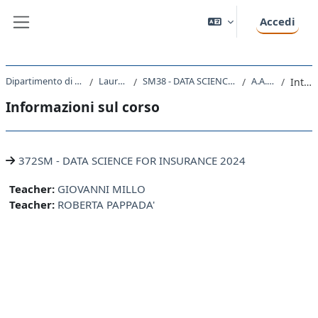
Vai al contenuto principale
Accedi
Pannello laterale
Dipartimento di Matematica e Geoscienze
Laurea Magistrale
SM38 - DATA SCIENCE AND ARTIFICIAL INTELLIGENCE
A.A. 2024 - 2025
Introduzione
Informazioni sul corso
372SM - DATA SCIENCE FOR INSURANCE 2024
Teacher:
GIOVANNI MILLO
Teacher:
ROBERTA PAPPADA'