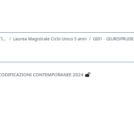
Dipartimento di Scienze Giuridiche, del Linguaggio, dell`Interpretazione e della Traduzione
Laurea Magistrale Ciclo Unico 5 anni
GI01 - GIURISPRUD
 E CODIFICAZIONI CONTEMPORANEE 2024