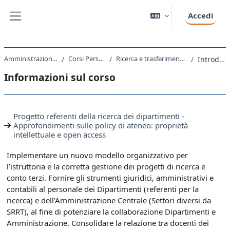
Vai al contenuto principale
Accedi
Pannello laterale
Amministrazione Centrale
Corsi Personale T-A
Ricerca e trasferimento tecnologico
Introduzione
Informazioni sul corso
Progetto referenti della ricerca dei dipartimenti -
Approfondimenti sulle policy di ateneo: proprietà
intellettuale e open access
Implementare un nuovo modello organizzativo per
l’istruttoria e la corretta gestione dei progetti di ricerca e
conto terzi. Fornire gli strumenti giuridici, amministrativi e
contabili al personale dei Dipartimenti (referenti per la
ricerca) e dell’Amministrazione Centrale (Settori diversi da
SRRT), al fine di potenziare la collaborazione Dipartimenti e
Amministrazione. Consolidare la relazione tra docenti dei