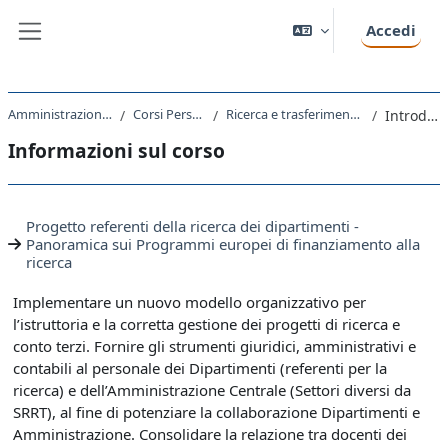
Vai al contenuto principale
Accedi
Pannello laterale
Amministrazione Centrale
Corsi Personale T-A
Ricerca e trasferimento tecnologico
Introduzione
Informazioni sul corso
Progetto referenti della ricerca dei dipartimenti -
Panoramica sui Programmi europei di finanziamento alla
ricerca
Implementare un nuovo modello organizzativo per
l’istruttoria e la corretta gestione dei progetti di ricerca e
conto terzi. Fornire gli strumenti giuridici, amministrativi e
contabili al personale dei Dipartimenti (referenti per la
ricerca) e dell’Amministrazione Centrale (Settori diversi da
SRRT), al fine di potenziare la collaborazione Dipartimenti e
Amministrazione. Consolidare la relazione tra docenti dei