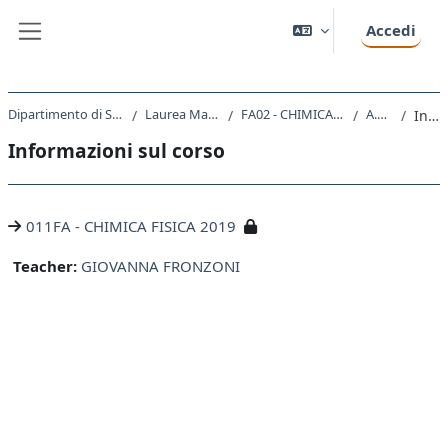
Vai al contenuto principale
Accedi
Pannello laterale
Dipartimento di Scienze Chimiche e Farmaceutiche
Laurea Magistrale Ciclo Unico 5 anni
FA02 - CHIMICA E TECNOLOGIA FARMACEUTICHE
A.A. 2019 - 2020
Introduzione
Informazioni sul corso
011FA - CHIMICA FISICA 2019
Teacher:
GIOVANNA FRONZONI