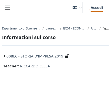
Vai al contenuto principale
Accedi
Pannello laterale
Dipartimento di Scienze Economiche, Aziendali, Matematiche e Statistiche
Laurea triennale (DM270)
EC01 - ECONOMIA E GESTIONE AZIENDALE
A.A. 2019 - 2020
Introduzione
Informazioni sul corso
008EC - STORIA D'IMPRESA 2019
Teacher:
RICCARDO CELLA