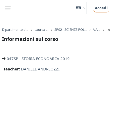
Vai al contenuto principale
Accedi
Pannello laterale
Dipartimento di Scienze Politiche e Sociali
Laurea triennale (DM270)
SP02 - SCIENZE POLITICHE E DELL'AMMINISTRAZIONE
A.A. 2019 - 2020
Introduzione
Informazioni sul corso
047SP - STORIA ECONOMICA 2019
Teacher:
DANIELE ANDREOZZI