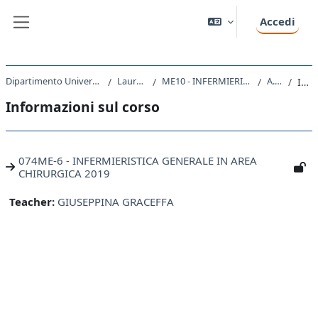
Vai al contenuto principale
Accedi
Pannello laterale
Dipartimento Universitario Clinico di Scienze mediche, chirurgiche e della salute
Laurea triennale (DM270)
ME10 - INFERMIERISTICA (ABILITANTE ALLA PROFESSIONE SANITARIA DI INFERMIERE)
A.A. 2019 - 2020
Introduzione
Informazioni sul corso
074ME-6 - INFERMIERISTICA GENERALE IN AREA
CHIRURGICA 2019
Teacher:
GIUSEPPINA GRACEFFA