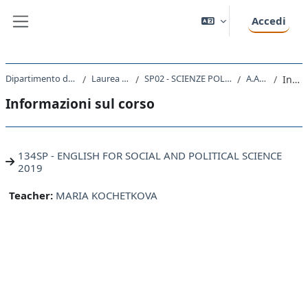
Vai al contenuto principale
Accedi
Pannello laterale
Dipartimento di Scienze Politiche e Sociali
Laurea triennale (DM270)
SP02 - SCIENZE POLITICHE E DELL'AMMINISTRAZIONE
A.A. 2019 - 2020
Introduzione
Informazioni sul corso
134SP - ENGLISH FOR SOCIAL AND POLITICAL SCIENCE
2019
Teacher:
MARIA KOCHETKOVA