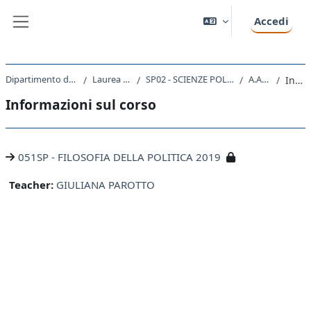
Vai al contenuto principale
Accedi
Pannello laterale
Dipartimento di Scienze Politiche e Sociali
Laurea triennale (DM270)
SP02 - SCIENZE POLITICHE E DELL'AMMINISTRAZIONE
A.A. 2019 - 2020
Introduzione
Informazioni sul corso
051SP - FILOSOFIA DELLA POLITICA 2019
Teacher:
GIULIANA PAROTTO