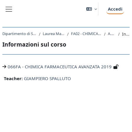
Vai al contenuto principale
Accedi
Pannello laterale
Dipartimento di Scienze Chimiche e Farmaceutiche
Laurea Magistrale Ciclo Unico 5 anni
FA02 - CHIMICA E TECNOLOGIA FARMACEUTICHE
A.A. 2019 - 2020
Introduzione
Informazioni sul corso
066FA - CHIMICA FARMACEUTICA AVANZATA 2019
Teacher:
GIAMPIERO SPALLUTO