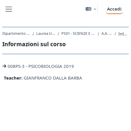
Vai al contenuto principale
Accedi
Pannello laterale
Dipartimento di Scienze della Vita
Laurea triennale (DM270)
PS01 - SCIENZE E TECNICHE PSICOLOGICHE
A.A. 2019 - 2020
Introduzione
Informazioni sul corso
008PS-3 - PSICOBIOLOGIA 2019
Teacher:
GIANFRANCO DALLA BARBA