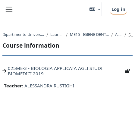
Skip to main content
Log in
Side panel
Dipartimento Universitario Clinico di Scienze mediche, chirurgiche e della salute
Laurea triennale (DM270)
ME15 - IGIENE DENTALE (ABILITANTE ALLA PROFESSIONE SANITARIA DI IGIENISTA DENTALE)
A.A. 2019 - 2020
Summary
Course information
025ME-3 - BIOLOGIA APPLICATA AGLI STUDI
BIOMEDICI 2019
Teacher:
ALESSANDRA RUSTIGHI