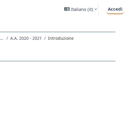
Accedi
Italiano ‎(it)‎
SM40 - SCIENZE E TECNOLOGIE PER L'AMBIENTE E LA NATURA
A.A. 2020 - 2021
Introduzione