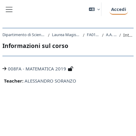
Vai al contenuto principale
Accedi
Pannello laterale
Dipartimento di Scienze Chimiche e Farmaceutiche
Laurea Magistrale Ciclo Unico 5 anni
FA01 - FARMACIA
A.A. 2019 - 2020
Introduzione
Informazioni sul corso
008FA - MATEMATICA 2019
Teacher:
ALESSANDRO SORANZO