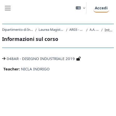
Vai al contenuto principale
Accedi
Pannello laterale
Dipartimento di Ingegneria e Architettura
Laurea Magistrale Ciclo Unico 5 anni
AR03 - ARCHITETTURA
A.A. 2019 - 2020
Introduzione
Informazioni sul corso
048AR - DISEGNO INDUSTRIALE 2019
Teacher:
NICLA INDRIGO