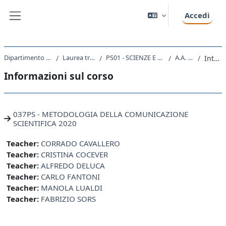
Vai al contenuto principale
Accedi
Pannello laterale
Dipartimento di Scienze della Vita
Laurea triennale (DM270)
PS01 - SCIENZE E TECNICHE PSICOLOGICHE
A.A. 2020 - 2021
Introduzione
Informazioni sul corso
037PS - METODOLOGIA DELLA COMUNICAZIONE
SCIENTIFICA 2020
Teacher:
CORRADO CAVALLERO
Teacher:
CRISTINA COCEVER
Teacher:
ALFREDO DELUCA
Teacher:
CARLO FANTONI
Teacher:
MANOLA LUALDI
Teacher:
FABRIZIO SORS