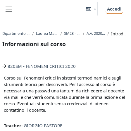
Vai al contenuto principale
Accedi
Pannello laterale
Dipartimento di Fisica
Laurea Magistrale
SM23 - FISICA
A.A. 2020 - 2021
Introduzione
Informazioni sul corso
820SM - FENOMENI CRITICI 2020
Corso sui Fenomeni critici in sistemi termodinamici e sugli
strumenti teorici per descriverli. Per l'accesso al corso è
necessaria una passwd una tantum da richiedere al docente
via mail e che verrà comunicata durante la prima lezione del
corso. Eventuali studenti senza credenziali di ateneo
contattino il docente.
Teacher:
GIORGIO PASTORE