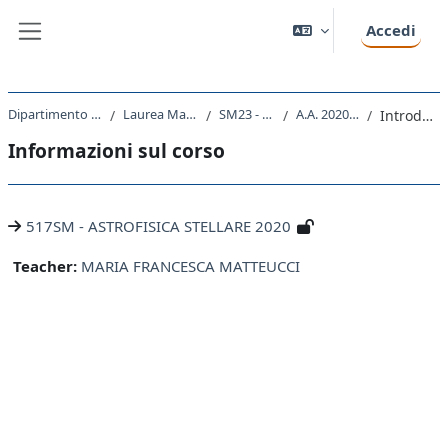
Vai al contenuto principale
Accedi
Pannello laterale
Dipartimento di Fisica
Laurea Magistrale
SM23 - FISICA
A.A. 2020 - 2021
Introduzione
Informazioni sul corso
517SM - ASTROFISICA STELLARE 2020
Teacher:
MARIA FRANCESCA MATTEUCCI