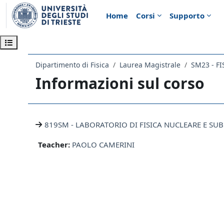
Vai al contenuto principale
Home
Corsi
Supporto
Apri indice del corso
Dipartimento di Fisica
Laurea Magistrale
SM23 - FI
Informazioni sul corso
819SM - LABORATORIO DI FISICA NUCLEARE E SU
Teacher:
PAOLO CAMERINI