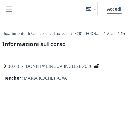
Vai al contenuto principale
Accedi
Pannello laterale
Dipartimento di Scienze Economiche, Aziendali, Matematiche e Statistiche
Laurea triennale (DM270)
EC01 - ECONOMIA E GESTIONE AZIENDALE
A.A. 2020 - 2021
Introduzione
Informazioni sul corso
007EC - IDONEITA' LINGUA INGLESE 2020
Teacher:
MARIA KOCHETKOVA