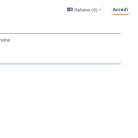
Accedi
Italiano ‎(it)‎
zione