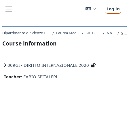
Skip to main content
Log in
Side panel
Dipartimento di Scienze Giuridiche, del Linguaggio, dell`Interpretazione e della Traduzione
Laurea Magistrale Ciclo Unico 5 anni
GI01 - GIURISPRUDENZA
A.A. 2020 - 2021
Summary
Course information
009GI - DIRITTO INTERNAZIONALE 2020
Teacher:
FABIO SPITALERI