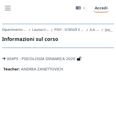
Vai al contenuto principale
Accedi
Pannello laterale
Dipartimento di Scienze della Vita
Laurea triennale (DM270)
PS01 - SCIENZE E TECNICHE PSICOLOGICHE
A.A. 2020 - 2021
Introduzione
Informazioni sul corso
004PS - PSICOLOGIA DINAMICA 2020
Teacher:
ANDREA ZANETTOVICH