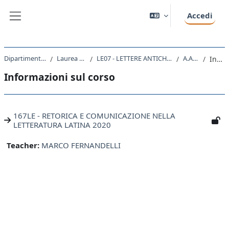
Vai al contenuto principale
Accedi
Pannello laterale
Dipartimento di Studi Umanistici
Laurea triennale (DM270)
LE07 - LETTERE ANTICHE E MODERNE, ARTI, COMUNICAZIONE
A.A. 2020 - 2021
Introduzione
Informazioni sul corso
167LE - RETORICA E COMUNICAZIONE NELLA
LETTERATURA LATINA 2020
Teacher:
MARCO FERNANDELLI