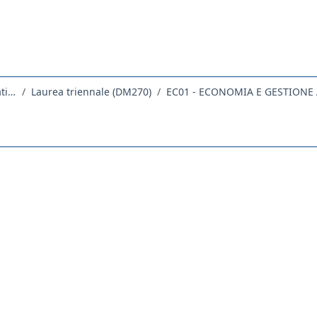
Dipartimento di Scienze Economiche, Aziendali, Matematiche e Statistiche
Laurea triennale (DM270)
EC01 - ECONOMIA E GESTIONE