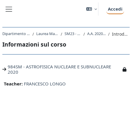
Vai al contenuto principale
Accedi
Pannello laterale
Dipartimento di Fisica
Laurea Magistrale
SM23 - FISICA
A.A. 2020 - 2021
Introduzione
Informazioni sul corso
984SM - ASTROFISICA NUCLEARE E SUBNUCLEARE
2020
Teacher:
FRANCESCO LONGO