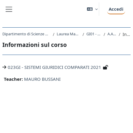
Vai al contenuto principale
Accedi
Pannello laterale
Dipartimento di Scienze Giuridiche, del Linguaggio, dell`Interpretazione e della Traduzione
Laurea Magistrale Ciclo Unico 5 anni
GI01 - GIURISPRUDENZA
A.A. 2021 - 2022
Introduzione
Informazioni sul corso
023GI - SISTEMI GIURIDICI COMPARATI 2021
Teacher:
MAURO BUSSANI