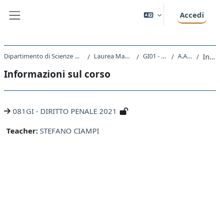
Vai al contenuto principale
Accedi
Pannello laterale
Dipartimento di Scienze Giuridiche, del Linguaggio, dell`Interpretazione e della Traduzione
Laurea Magistrale Ciclo Unico 5 anni
GI01 - GIURISPRUDENZA
A.A. 2021 - 2022
Introduzione
Informazioni sul corso
081GI - DIRITTO PENALE 2021
Teacher:
STEFANO CIAMPI