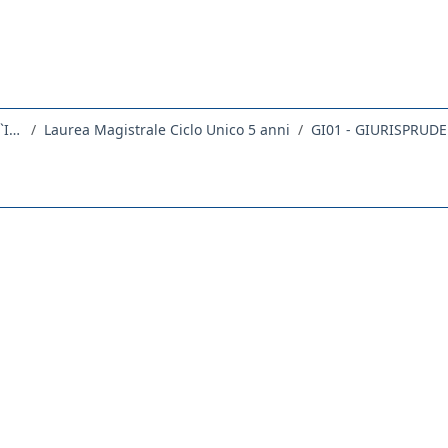
Dipartimento di Scienze Giuridiche, del Linguaggio, dell`Interpretazione e della Traduzione
Laurea Magistrale Ciclo Unico 5 anni
GI01 - GIURISPRUD