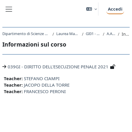
Vai al contenuto principale
Accedi
Pannello laterale
Dipartimento di Scienze Giuridiche, del Linguaggio, dell`Interpretazione e della Traduzione
Laurea Magistrale Ciclo Unico 5 anni
GI01 - GIURISPRUDENZA
A.A. 2021 - 2022
Introduzione
Informazioni sul corso
039GI - DIRITTO DELL'ESECUZIONE PENALE 2021
Teacher:
STEFANO CIAMPI
Teacher:
JACOPO DELLA TORRE
Teacher:
FRANCESCO PERONI