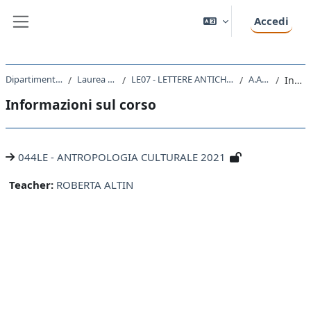
Vai al contenuto principale
Accedi
Pannello laterale
Dipartimento di Studi Umanistici
Laurea triennale (DM270)
LE07 - LETTERE ANTICHE E MODERNE, ARTI, COMUNICAZIONE
A.A. 2021 - 2022
Introduzione
Informazioni sul corso
044LE - ANTROPOLOGIA CULTURALE 2021
Teacher:
ROBERTA ALTIN