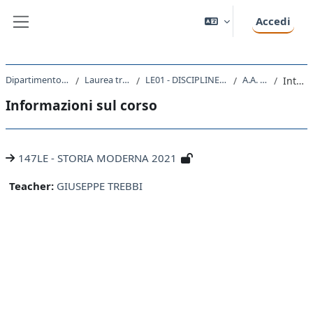
Vai al contenuto principale
Accedi
Pannello laterale
Dipartimento di Studi Umanistici
Laurea triennale (DM270)
LE01 - DISCIPLINE STORICHE E FILOSOFICHE
A.A. 2021 - 2022
Introduzione
Informazioni sul corso
147LE - STORIA MODERNA 2021
Teacher:
GIUSEPPE TREBBI