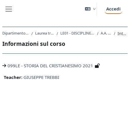
Vai al contenuto principale
Accedi
Pannello laterale
Dipartimento di Studi Umanistici
Laurea triennale (DM270)
LE01 - DISCIPLINE STORICHE E FILOSOFICHE
A.A. 2021 - 2022
Introduzione
Informazioni sul corso
099LE - STORIA DEL CRISTIANESIMO 2021
Teacher:
GIUSEPPE TREBBI