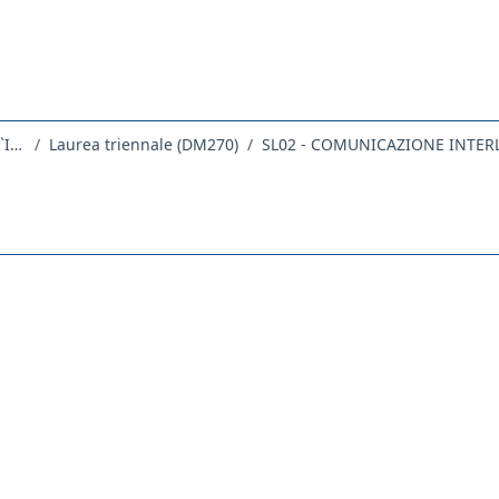
Dipartimento di Scienze Giuridiche, del Linguaggio, dell`Interpretazione e della Traduzione
Laurea triennale (DM270)