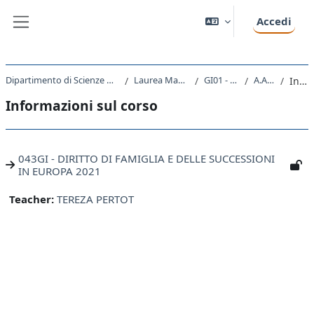
Vai al contenuto principale
Accedi
Pannello laterale
Dipartimento di Scienze Giuridiche, del Linguaggio, dell`Interpretazione e della Traduzione
Laurea Magistrale Ciclo Unico 5 anni
GI01 - GIURISPRUDENZA
A.A. 2021 - 2022
Introduzione
Informazioni sul corso
043GI - DIRITTO DI FAMIGLIA E DELLE SUCCESSIONI
IN EUROPA 2021
Teacher:
TEREZA PERTOT