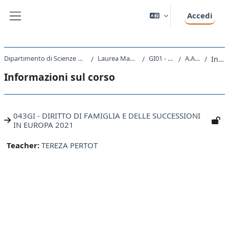
Vai al contenuto principale
Accedi
Pannello laterale
Dipartimento di Scienze Giuridiche, del Linguaggio, dell`Interpretazione e della Traduzione
Laurea Magistrale Ciclo Unico 5 anni
GI01 - GIURISPRUDENZA
A.A. 2021 - 2022
Introduzione
Informazioni sul corso
043GI - DIRITTO DI FAMIGLIA E DELLE SUCCESSIONI
IN EUROPA 2021
Teacher:
TEREZA PERTOT