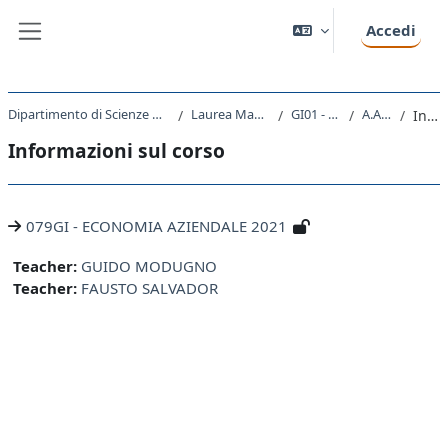
Vai al contenuto principale
Accedi
Pannello laterale
Dipartimento di Scienze Giuridiche, del Linguaggio, dell`Interpretazione e della Traduzione
Laurea Magistrale Ciclo Unico 5 anni
GI01 - GIURISPRUDENZA
A.A. 2021 - 2022
Introduzione
Informazioni sul corso
079GI - ECONOMIA AZIENDALE 2021
Teacher:
GUIDO MODUGNO
Teacher:
FAUSTO SALVADOR