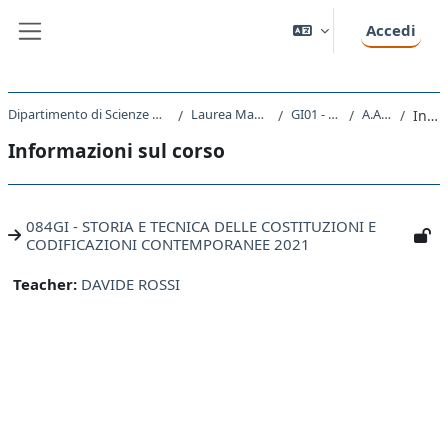
Vai al contenuto principale
Accedi
Pannello laterale
Dipartimento di Scienze Giuridiche, del Linguaggio, dell`Interpretazione e della Traduzione
Laurea Magistrale Ciclo Unico 5 anni
GI01 - GIURISPRUDENZA
A.A. 2021 - 2022
Introduzione
Informazioni sul corso
084GI - STORIA E TECNICA DELLE COSTITUZIONI E
CODIFICAZIONI CONTEMPORANEE 2021
Teacher:
DAVIDE ROSSI