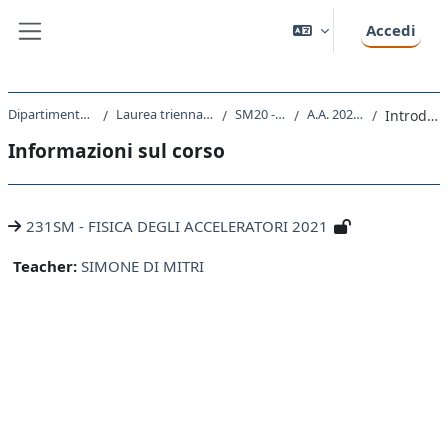
Vai al contenuto principale
Accedi
Pannello laterale
Dipartimento di Fisica
Laurea triennale (DM270)
SM20 - FISICA
A.A. 2021 - 2022
Introduzione
Informazioni sul corso
231SM - FISICA DEGLI ACCELERATORI 2021
Teacher:
SIMONE DI MITRI