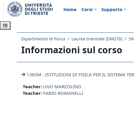
Vai al contenuto principale
Home
Corsi
Supporto
Apri indice del corso
Dipartimento di Fisica
Laurea triennale (DM270)
SM
Informazioni sul corso
138SM - ISTITUZIONI DI FISICA PER IL SISTEMA TE
Teacher:
UGO MARZOLINO
Teacher:
FABIO ROMANELLI