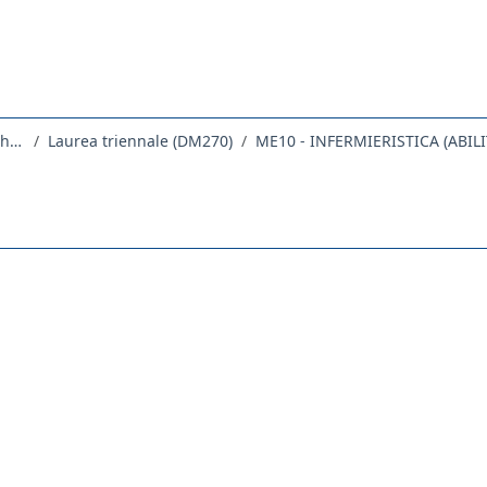
Dipartimento Universitario Clinico di Scienze mediche, chirurgiche e della salute
Laurea triennale (DM270)