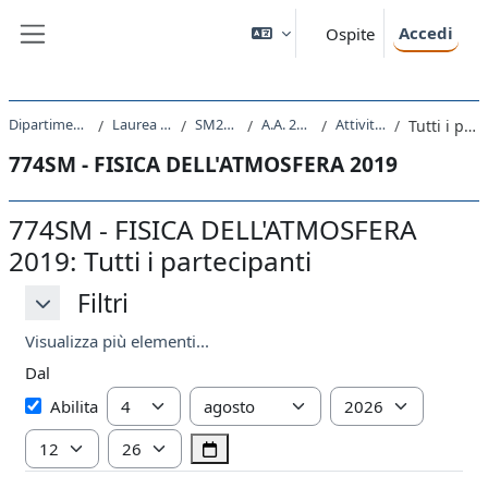
Vai al contenuto principale
Accedi
Ospite
Pannello laterale
Dipartimento di Fisica
Laurea Magistrale
SM23 - FISICA
A.A. 2019 - 2020
Attività recente
Tutti i partecipanti
774SM - FISICA DELL'ATMOSFERA 2019
774SM - FISICA DELL'ATMOSFERA
2019: Tutti i partecipanti
Filtri
Filtri
Filtri
Visualizza più elementi...
Dal
Dal
Giorno
Mese
Anno
Abilita
Ora
Minuto