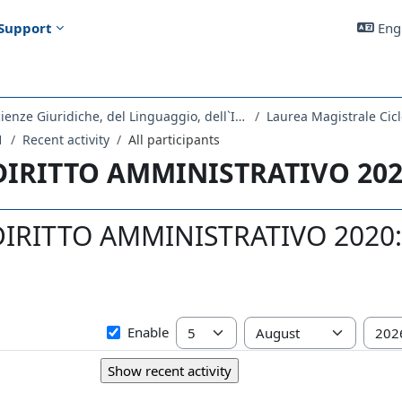
Support
Engl
Dipartimento di Scienze Giuridiche, del Linguaggio, dell`Interpretazione e della Traduzione
Laurea Magistrale Cicl
1
Recent activity
All participants
 DIRITTO AMMINISTRATIVO 20
DIRITTO AMMINISTRATIVO 2020: A
Since
Day
Month
Year
Enable