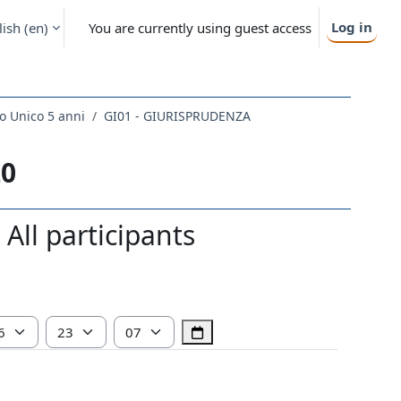
Log in
ish ‎(en)‎
You are currently using guest access
o Unico 5 anni
GI01 - GIURISPRUDENZA
20
ll participants
Hour
Minute