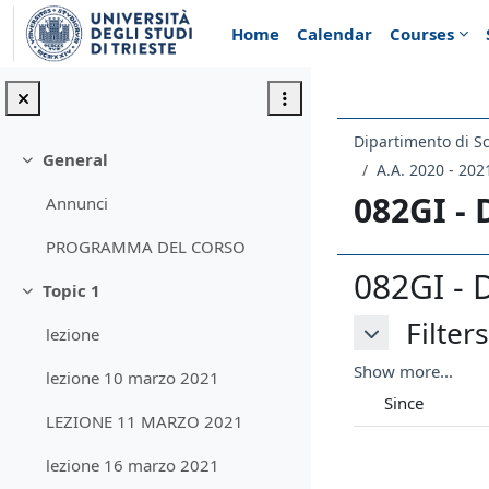
Skip to main content
Home
Calendar
Courses
General
Collapse
A.A. 2020 - 202
082GI -
Annunci
PROGRAMMA DEL CORSO
082GI - 
Topic 1
Collapse
Filters
Filters
lezione
Filters
Show more...
lezione 10 marzo 2021
Since
LEZIONE 11 MARZO 2021
lezione 16 marzo 2021