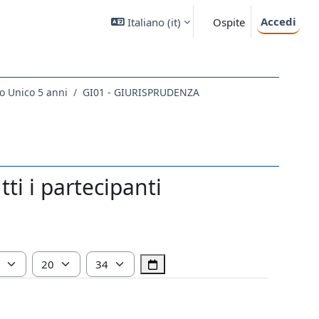
Accedi
Italiano ‎(it)‎
Ospite
o Unico 5 anni
GI01 - GIURISPRUDENZA
i i partecipanti
Ora
Minuto