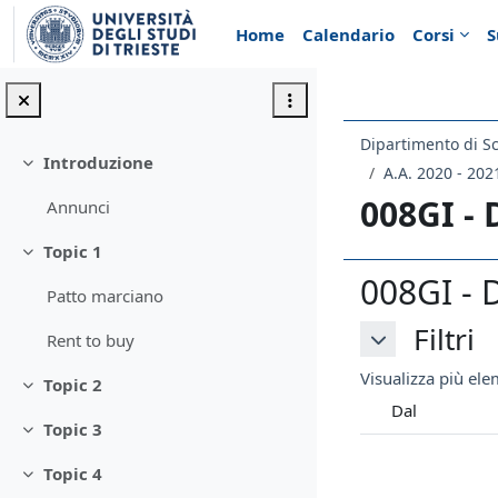
Vai al contenuto principale
Home
Calendario
Corsi
S
Introduzione
Minimizza
A.A. 2020 - 202
008GI -
Annunci
Topic 1
Minimizza
008GI - 
Patto marciano
Filtri
Filtri
Rent to buy
Filtri
Visualizza più elem
Topic 2
Minimizza
Dal
Topic 3
Minimizza
Topic 4
Minimizza