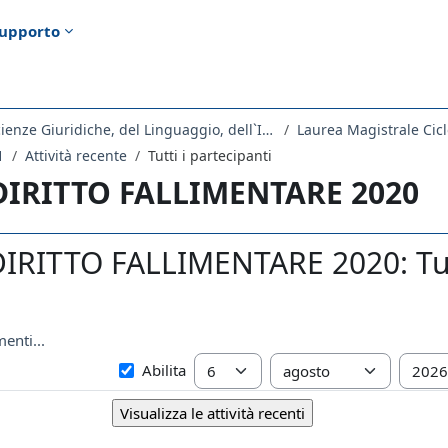
upporto
Dipartimento di Scienze Giuridiche, del Linguaggio, dell`Interpretazione e della Traduzione
Laurea Magistrale Cicl
1
Attività recente
Tutti i partecipanti
 DIRITTO FALLIMENTARE 2020
DIRITTO FALLIMENTARE 2020: Tutt
enti...
Dal
Giorno
Mese
Anno
Abilita