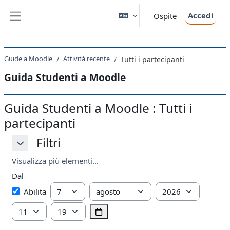
Vai al contenuto principale
Accedi
Ospite
Pannello laterale
Guide a Moodle
Attività recente
Tutti i partecipanti
Guida Studenti a Moodle
Guida Studenti a Moodle : Tutti i
partecipanti
Filtri
Filtri
Filtri
Visualizza più elementi...
Dal
Dal
Giorno
Mese
Anno
Abilita
Ora
Minuto