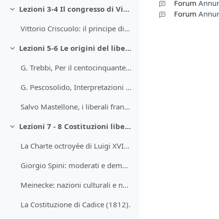
Forum
Annun
Lezioni 3-4 Il congresso di Vienna
Minimizza
Forum
Annunc
Vittorio Criscuolo: il principe di Metternich e il principio dell'equilibrio
Lezioni 5-6 Le origini del liberalismo moderno in Francia e in Italia. La Francia della restaurazione
Minimizza
G. Trebbi, Per il centocinquantesimo anniversario dell'unità d'Italia
G. Pescosolido, Interpretazioni del Risorgimento
Salvo Mastellone, i liberali francesi della Restaurazione
Lezioni 7 - 8 Costituzioni liberali e costituzioni democratiche
Minimizza
La Charte octroyée di Luigi XVIII (1814). Alcuni articoli
Giorgio Spini: moderati e democratici in Spagna e in Italia
Meinecke: nazioni culturali e nazioni territoriali.
La Costituzione di Cadice (1812).