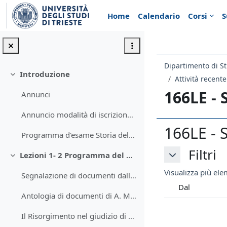
Vai al contenuto principale
Home
Calendario
Corsi
S
Dipartimento di St
Introduzione
Minimizza
Attività recente
166LE -
Annunci
Annuncio modalità di iscrizione al corso
166LE - 
Programma d'esame Storia del Risorgimento
Filtri
Filtri
Lezioni 1- 2 Programma del corso e prova finale
Filtri
Minimizza
Visualizza più elem
Segnalazione di documenti dall'antologia di D. Mack Smith
Dal
Antologia di documenti di A. M. Banti
Il Risorgimento nel giudizio di un nazionalista, A. Rocco (1913)